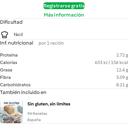
Registrarse gratis
Más información
Dificultad
fácil
Inf. nutricional
por 1 ración
Proteína
2.72 g
Calorías
653 kJ / 156 kcal
Grasa
12.4 g
Fibra
3.09 g
Carbohidratos
8.21 g
También incluido en
Sin gluten, sin límites
94 Recetas
España