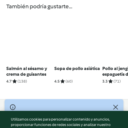
También podría gustarte...
Salmón al sésamo y
Sopa de pollo asiática
Pollo al jen
crema de guisantes
espaguetis 
calabacín
4.7
(138)
4.5
(60)
3.3
(71)
© Copyright 2026
Utilizamos cookies para personalizar contenido y anuncios,
Términos de uso
proporcionar funciones de redes sociales y analizar nuestro