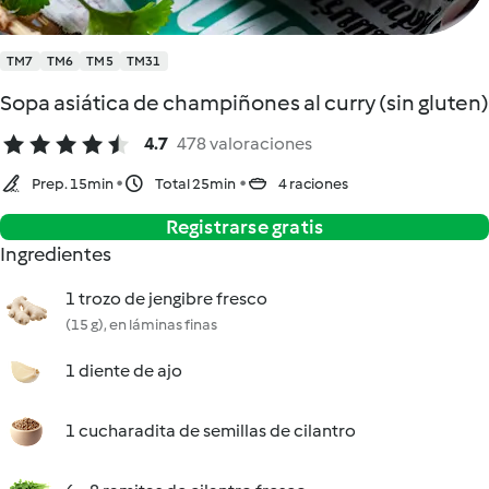
TM7
TM6
TM5
TM31
Sopa asiática de champiñones al curry (sin gluten)
4.7
478 valoraciones
Prep. 15min
Total 25min
4 raciones
Registrarse gratis
Ingredientes
1 trozo de jengibre fresco
(15 g), en láminas finas
1 diente de ajo
1 cucharadita de semillas de cilantro