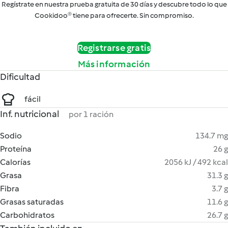
Regístrate en nuestra prueba gratuita de 30 días y descubre todo lo que
Cookidoo® tiene para ofrecerte. Sin compromiso.
Registrarse gratis
Más información
Dificultad
fácil
Inf. nutricional
por 1 ración
Sodio
134.7 mg
Proteína
26 g
Calorías
2056 kJ / 492 kcal
Grasa
31.3 g
Fibra
3.7 g
Grasas saturadas
11.6 g
Carbohidratos
26.7 g