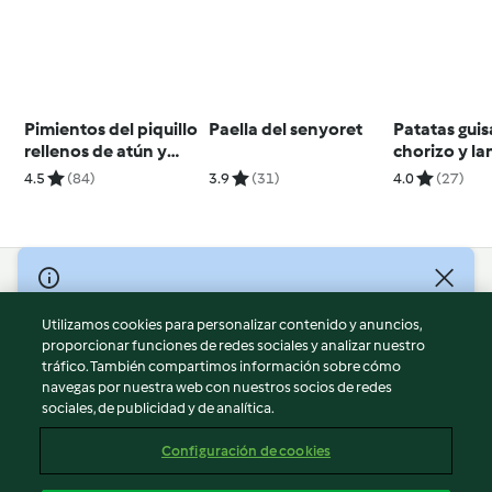
Pimientos del piquillo
Paella del senyoret
Patatas gui
rellenos de atún y
chorizo y la
queso
4.5
(84)
3.9
(31)
4.0
(27)
© Copyright 2026
Utilizamos cookies para personalizar contenido y anuncios,
Términos de uso
proporcionar funciones de redes sociales y analizar nuestro
Política de privacidad
tráfico. También compartimos información sobre cómo
Aviso legal
navegas por nuestra web con nuestros socios de redes
sociales, de publicidad y de analítica.
Información legal
Cookies
Configuración de cookies
Reportar contenido