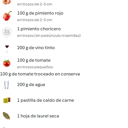
en trozos de 2-3 cm
100 g de pimiento rojo
en trozos de 2-3 cm
1 pimiento choricero
en trozos (sin pedúnculo ni semillas)
200 g de vino tinto
100 g de tomate
en trozos pequeños
100 g de tomate troceado en conserva
200 g de agua
1 pastilla de caldo de carne
1 hoja de laurel seca