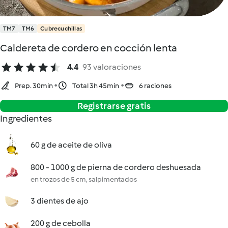
TM7
TM6
Cubrecuchillas
Caldereta de cordero en cocción lenta
4.4
93 valoraciones
Prep. 30min
Total 3h 45min
6 raciones
Registrarse gratis
Ingredientes
60 g de aceite de oliva
800 - 1000 g de pierna de cordero deshuesada
en trozos de 5 cm, salpimentados
3 dientes de ajo
200 g de cebolla