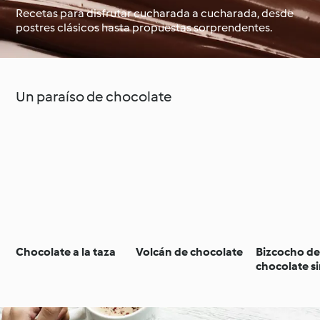
Recetas para disfrutar cucharada a cucharada, desde
postres clásicos hasta propuestas sorprendentes.
Alrededor del mundo
Clases de cocina con
con Cookidoo®
Cookidoo®
Un paraíso de chocolate
Chocolate a la taza
Volcán de chocolate
Bizcocho d
chocolate s