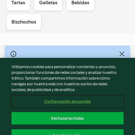
Tartas
Galletas
Bebidas
Bizchochos
© Copyright 2026
Utilizamos cookies para personalizar contenido y anuncios,
Términos de uso
proporcionar funciones de redes sociales y analizar nuestro
Política de privacidad
tráfico. También compartimos información sobre cómo
Aviso legal
navegas por nuestra web con nuestros socios de redes
sociales, de publicidad y de analítica.
Información legal
Cookies
Configuración de cookies
Reportar contenido
Cancelar suscripción
Rechazarlas todas
Declaración de accesibilidad