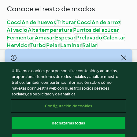
Conoce el resto de modos
Cocción de huevos
Triturar
Cocción de arroz
Al vacío
Alta temperatura
Puntos del azúcar
Fermentar
Amasar
Espesar
Prelavado
Calentar
Hervidor
Turbo
Pelar
Laminar
Rallar
© Copyright 2026
Utilizamos cookies para personalizar contenido y anuncios,
Términos de uso
proporcionar funciones de redes sociales y analizar nuestro
Política de privacidad
tráfico. También compartimos información sobre cómo
Aviso legal
navegas por nuestra web con nuestros socios de redes
sociales, de publicidad y de analítica.
Información legal
Cookies
Configuración de cookies
Reportar contenido
Cancelar suscripción
Rechazarlas todas
Declaración de accesibilidad