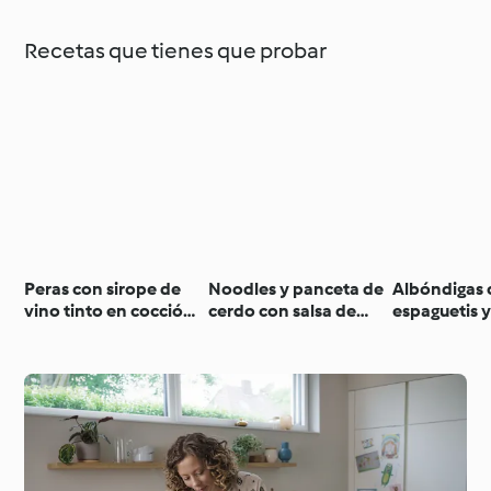
Recetas que tienes que probar
Peras con sirope de
Noodles y panceta de
Albóndigas 
vino tinto en cocción
cerdo con salsa de
espaguetis y
lenta
chile y sésamo en
tomate en c
cocción lenta
lenta