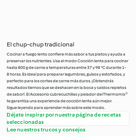
El chup-chup tradicional
Cocinar a fuego lento confiere más sabor a tus platos y ayuda a
preservar los nutrientes. Usa el modo Cocción lenta para cocinar
hasta 800 g de carne a temperaturas entre 37 y 98 °C durante 1-
8 horas. Es ideal para preparar legumbres, guisos y estofados, y
perfecto para los cortes de carne más duros. ¡Obtendrás
resultados tiernos que se deshacen en la boca y caldos repletos
de sabor!. El Accesorio cubrecuchillas y pelador del Thermomix®
te garantiza una experiencia de cocción lenta aún mejor.
Sigue leyendo para aprender más sobre este modo.
Déjate inspirar por nuestra página de recetas
seleccionadas
Lee nuestros trucos y consejos