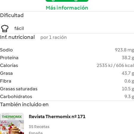
Más información
Dificultad
fácil
Inf. nutricional
por 1 ración
Sodio
923.8 mg
Proteína
38.2 g
Calorías
2535 kJ / 606 kcal
Grasa
43.7 g
Fibra
0.6 g
Grasas saturadas
10.5 g
Carbohidratos
9.3 g
También incluido en
Revista Thermomix nº 171
35 Recetas
España