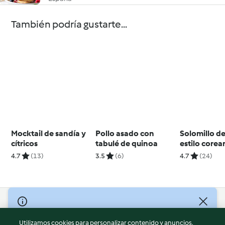
También podría gustarte...
Mocktail de sandía y
Pollo asado con
Solomillo de
cítricos
tabulé de quinoa
estilo core
ensalada de
4.7
(13)
3.5
(6)
4.7
(24)
© Copyright 2026
Utilizamos cookies para personalizar contenido y anuncios,