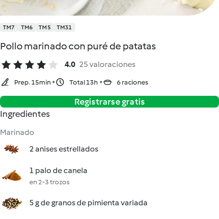
TM7
TM6
TM5
TM31
Pollo marinado con puré de patatas
4.0
25 valoraciones
Prep. 15min
Total 13h
6 raciones
Registrarse gratis
Ingredientes
Marinado
2 anises estrellados
1 palo de canela
en 2-3 trozos
5 g de granos de pimienta variada