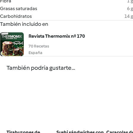
Fibra
1 g
Grasas saturadas
6 g
Carbohidratos
14 g
También incluido en
Revista Thermomix nº 170
70 Recetas
España
También podría gustarte...
Tirabuzones de
Sushi sándwiches con
Caracolas d