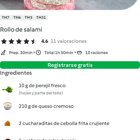
TM7
TM6
TM5
TM31
Rollo de salami
4.6
11 valoraciones
Prep. 30min
Total 1h 30min
10 raciones
Registrarse gratis
Ingredientes
10 g de perejil fresco
(hojas y parte del tallo)
210 g de queso cremoso
2 cucharaditas de cebolla frita crujiente