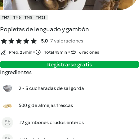
TM7
TM6
TM5
TM31
Popietas de lenguado y gambón
5.0
7 valoraciones
Prep. 25min
Total 45min
6 raciones
Registrarse gratis
Ingredientes
2 - 3 cucharadas de sal gorda
500 g de almejas frescas
12 gambones crudos enteros