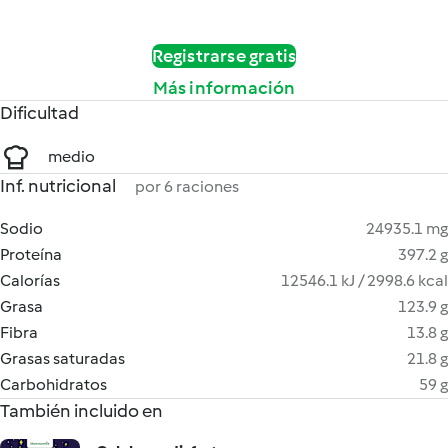
Registrarse gratis
Más información
Dificultad
medio
Inf. nutricional
por 6 raciones
Sodio
24935.1 mg
Proteína
397.2 g
Calorías
12546.1 kJ / 2998.6 kcal
Grasa
123.9 g
Fibra
13.8 g
Grasas saturadas
21.8 g
Carbohidratos
59 g
También incluido en