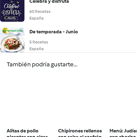
Celebra y disfruta
60 Recetas
España
De temporada - Junio
5 Recetas
España
También podría gustarte...
Alitas de pollo
Chipirones rellenos
Menú: Judía
picantes con algas
con salsa al azafrán
con chorizo 