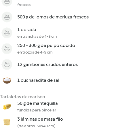
frescos
500 g de lomos de merluza frescos
1 dorada
en tranchas de 4-5 cm
250 - 300 g de pulpo cocido
en trozos de 4-5 cm
12 gambones crudos enteros
1 cucharadita de sal
Tartaletas de marisco
50 g de mantequilla
fundida para pincelar
3 láminas de masa filo
(de aprox. 30x40 cm)