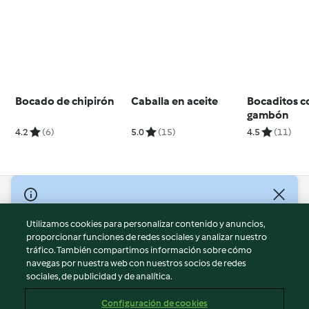
Bocado de chipirón
Caballa en aceite
Bocaditos c
gambón
4.2
(6)
5.0
(15)
4.5
(11)
© Copyright 2026
Utilizamos cookies para personalizar contenido y anuncios,
Términos de uso
proporcionar funciones de redes sociales y analizar nuestro
Política de privacidad
tráfico. También compartimos información sobre cómo
Aviso legal
navegas por nuestra web con nuestros socios de redes
sociales, de publicidad y de analítica.
Información legal
Cookies
Configuración de cookies