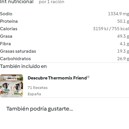
Inf. nutricional
por 1 ración
Sodio
1334.9 mg
Proteína
50.1 g
Calorías
3159 kJ / 755 kcal
Grasa
49.3 g
Fibra
4.1 g
Grasas saturadas
19.3 g
Carbohidratos
26.9 g
También incluido en
Descubre Thermomix Friend®
71 Recetas
España
También podría gustarte...