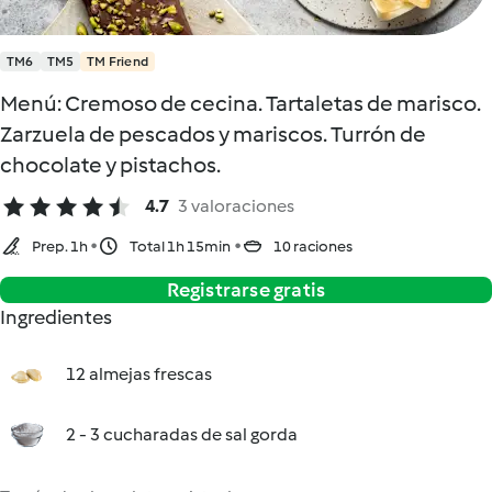
TM6
TM5
TM Friend
Menú: Cremoso de cecina. Tartaletas de marisco.
Zarzuela de pescados y mariscos. Turrón de
chocolate y pistachos.
4.7
3 valoraciones
Prep. 1h
Total 1h 15min
10 raciones
Registrarse gratis
Ingredientes
12 almejas frescas
2 - 3 cucharadas de sal gorda