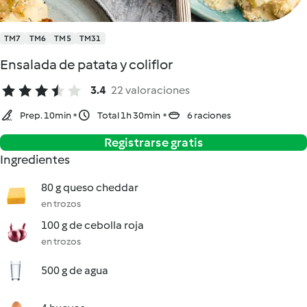
TM7
TM6
TM5
TM31
Ensalada de patata y coliflor
3.4
22 valoraciones
Prep. 10min
Total 1h 30min
6 raciones
Registrarse gratis
Ingredientes
80 g queso cheddar
en trozos
100 g de cebolla roja
en trozos
500 g de agua