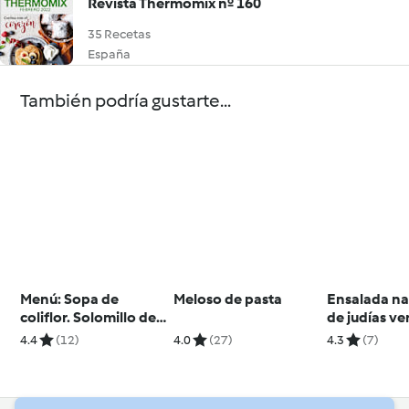
Revista Thermomix nº 160
35 Recetas
España
También podría gustarte...
Menú: Sopa de
Meloso de pasta
Ensalada n
coliflor. Solomillo de
de judías ve
cerdo con verduras al
queso de ca
4.4
(12)
4.0
(27)
4.3
(7)
vapor y salsa de pera