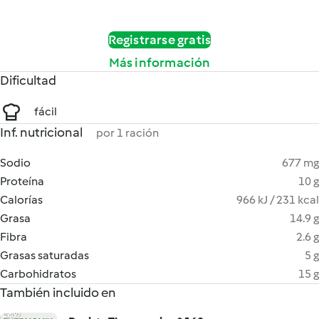
Registrarse gratis
Más información
Dificultad
fácil
Inf. nutricional
por 1 ración
Sodio
677 mg
Proteína
10 g
Calorías
966 kJ / 231 kcal
Grasa
14.9 g
Fibra
2.6 g
Grasas saturadas
5 g
Carbohidratos
15 g
También incluido en