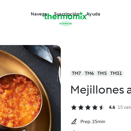
Navega
Suscripción
Ayuda
TM7
TM6
TM5
TM31
Mejillones a
4.6
15 val
Prep. 25min