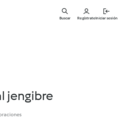
Ir
al
Buscar
Regístrate
Iniciar sesión
contenid
principal
l jengibre
oraciones