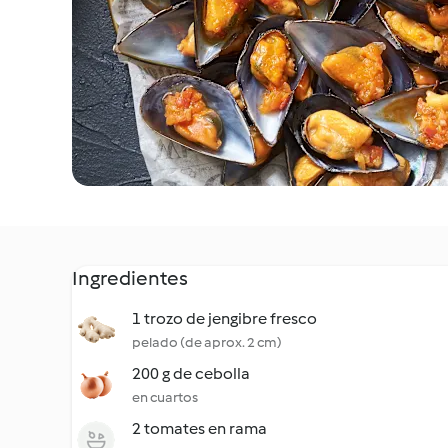
Ingredientes
1 trozo de jengibre fresco
pelado (de aprox. 2 cm)
200 g de cebolla
en cuartos
2 tomates en rama