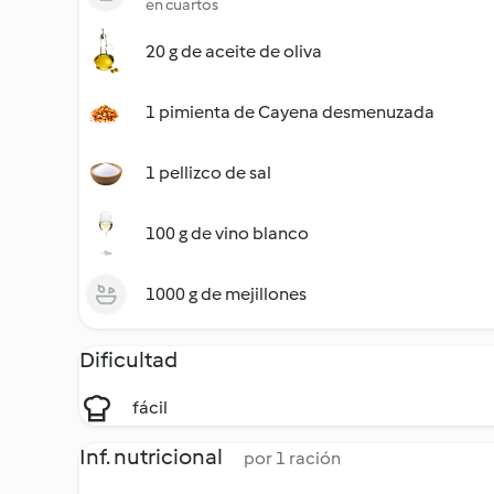
en cuartos
20 g de aceite de oliva
1 pimienta de Cayena desmenuzada
1 pellizco de sal
100 g de vino blanco
1000 g de mejillones
Dificultad
fácil
Inf. nutricional
por 1 ración