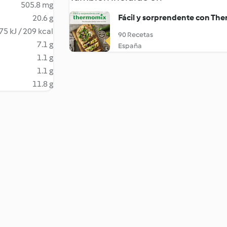
505.8 mg
Fácil y sorprendente con Th
20.6 g
75 kJ / 209 kcal
90 Recetas
7.1 g
España
1.1 g
1.1 g
11.8 g