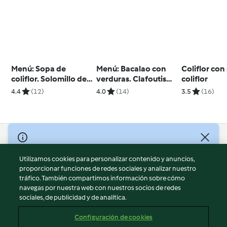
Menú: Sopa de
Menú: Bacalao con
Coliflor con
coliflor. Solomillo de
verduras. Clafoutis
coliflor
cerdo con verduras al
con frambuesas.
4.4
(12)
4.0
(14)
3.5
(16)
vapor y salsa de pera
© Copyright 2026
Utilizamos cookies para personalizar contenido y anuncios,
Términos de uso
proporcionar funciones de redes sociales y analizar nuestro
Política de privacidad
tráfico. También compartimos información sobre cómo
Aviso legal
navegas por nuestra web con nuestros socios de redes
sociales, de publicidad y de analítica.
Información legal
Cookies
Configuración de cookies