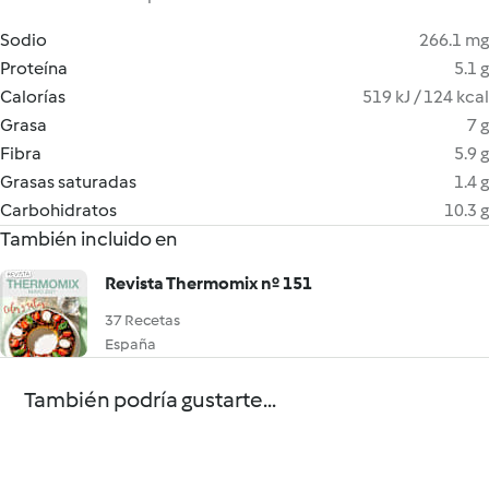
Sodio
266.1 mg
Proteína
5.1 g
Calorías
519 kJ / 124 kcal
Grasa
7 g
Fibra
5.9 g
Grasas saturadas
1.4 g
Carbohidratos
10.3 g
También incluido en
Revista Thermomix nº 151
37 Recetas
España
También podría gustarte...