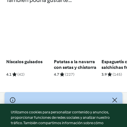
También podría gustarte...
Níscalos guisados
Patatas a la navarra
Espaguetis 
con setas y chistorra
salchichas f
pimiento ro
4.1
(42)
4.7
(227)
3.9
(145)
© Copyright 2026
Utilizamos cookies para personalizar contenido y anuncios,
Términos de uso
proporcionar funciones de redes sociales y analizar nuestro
Política de privacidad
tráfico. También compartimos información sobre cómo