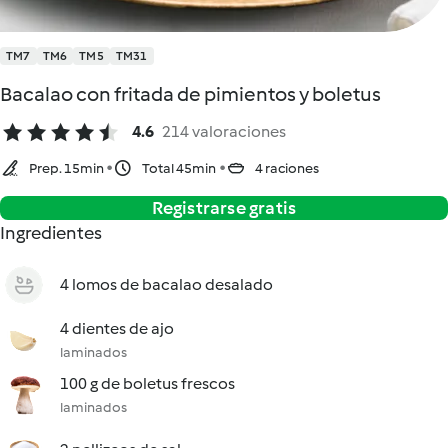
TM7
TM6
TM5
TM31
Bacalao con fritada de pimientos y boletus
4.6
214 valoraciones
Prep. 15min
Total 45min
4 raciones
Registrarse gratis
Ingredientes
4 lomos de bacalao desalado
4 dientes de ajo
laminados
100 g de boletus frescos
laminados