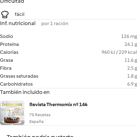
Dificultad
fácil
Inf. nutricional
por 1 ración
Sodio
126 mg
Proteína
24.1 g
Calorías
960 kJ / 229 kcal
Grasa
11.6 g
Fibra
2.5 g
Grasas saturadas
1.8 g
Carbohidratos
6.9 g
También incluido en
Revista Thermomix nº 146
75 Recetas
España