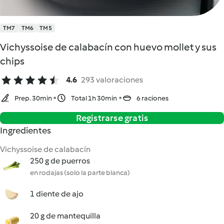
TM7
TM6
TM5
Vichyssoise de calabacín con huevo mollet y sus
chips
4.6
293 valoraciones
Prep. 30min
Total 1h 30min
6 raciones
Registrarse gratis
Ingredientes
Vichyssoise de calabacín
250 g de puerros
en rodajas (solo la parte blanca)
1 diente de ajo
20 g de mantequilla