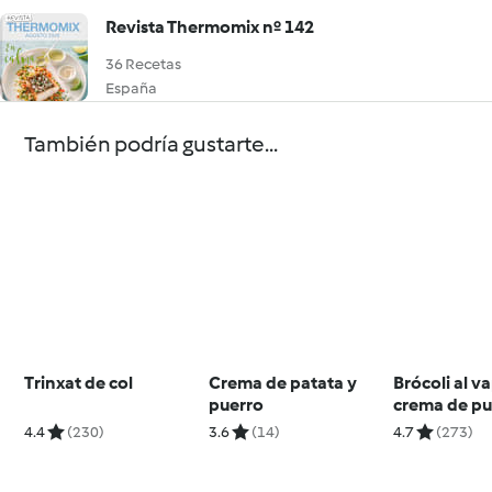
Revista Thermomix nº 142
36 Recetas
España
También podría gustarte...
Trinxat de col
Crema de patata y
Brócoli al v
puerro
crema de pu
aroma de
4.4
(230)
3.6
(14)
4.7
(273)
berberecho