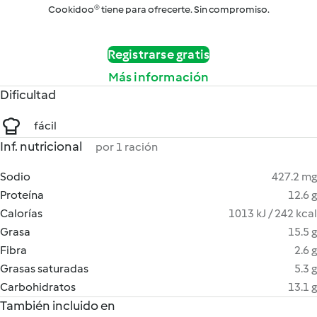
Cookidoo® tiene para ofrecerte. Sin compromiso.
Registrarse gratis
Más información
Dificultad
fácil
Inf. nutricional
por 1 ración
Sodio
427.2 mg
Proteína
12.6 g
Calorías
1013 kJ / 242 kcal
Grasa
15.5 g
Fibra
2.6 g
Grasas saturadas
5.3 g
Carbohidratos
13.1 g
También incluido en