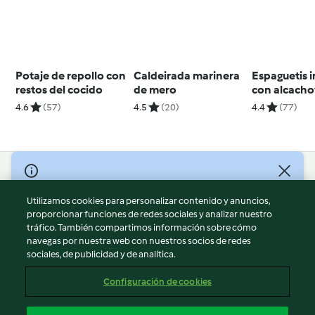
Potaje de repollo con
Caldeirada marinera
Espaguetis i
restos del cocido
de mero
con alcacho
jamón ibéri
4.6
(57)
4.5
(20)
4.4
(77)
© Copyright 2026
Utilizamos cookies para personalizar contenido y anuncios,
Términos de uso
proporcionar funciones de redes sociales y analizar nuestro
Política de privacidad
tráfico. También compartimos información sobre cómo
Aviso legal
navegas por nuestra web con nuestros socios de redes
sociales, de publicidad y de analítica.
Información legal
Cookies
Configuración de cookies
Reportar contenido
Cancelar suscripción