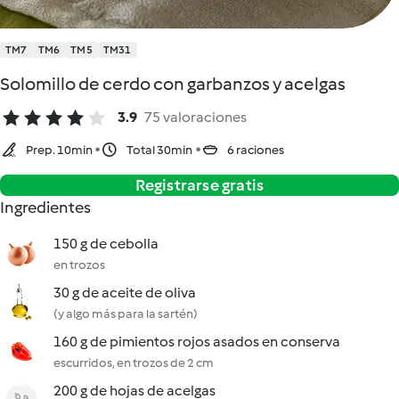
TM7
TM6
TM5
TM31
Solomillo de cerdo con garbanzos y acelgas
3.9
75 valoraciones
Prep. 10min
Total 30min
6 raciones
Registrarse gratis
Ingredientes
150 g de cebolla
en trozos
30 g de aceite de oliva
(y algo más para la sartén)
160 g de pimientos rojos asados en conserva
escurridos, en trozos de 2 cm
200 g de hojas de acelgas