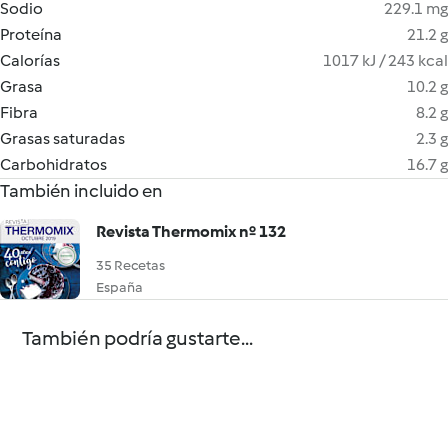
Sodio
229.1 mg
Proteína
21.2 g
Calorías
1017 kJ / 243 kcal
Grasa
10.2 g
Fibra
8.2 g
Grasas saturadas
2.3 g
Carbohidratos
16.7 g
También incluido en
Revista Thermomix nº 132
35 Recetas
España
También podría gustarte...