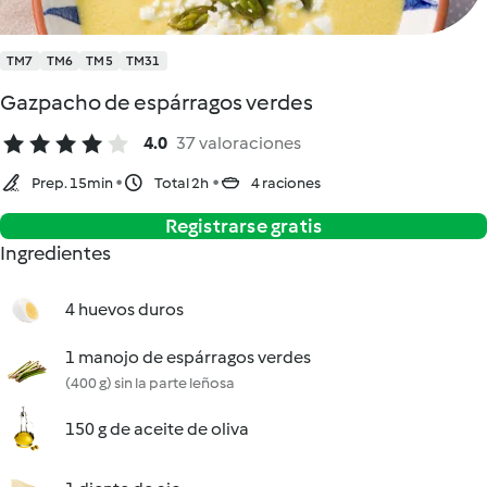
TM7
TM6
TM5
TM31
Gazpacho de espárragos verdes
4.0
37 valoraciones
Prep. 15min
Total 2h
4 raciones
Registrarse gratis
Ingredientes
4 huevos duros
1 manojo de espárragos verdes
(400 g) sin la parte leñosa
150 g de aceite de oliva