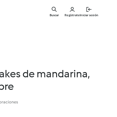
Ir
al
Buscar
Regístrate
Iniciar sesión
contenid
principal
cakes de mandarina,
ibre
oraciones