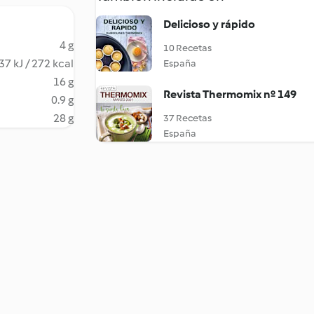
Delicioso y rápido
4 g
10 Recetas
37 kJ / 272 kcal
España
16 g
Revista Thermomix nº 149
0.9 g
28 g
37 Recetas
España