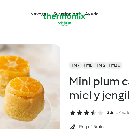
Navega
Suscripción
Ayuda
TM7
TM6
TM5
TM31
Mini plum 
miel y jeng
3.6
17 val
Prep. 15min