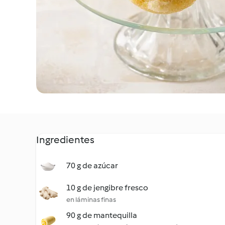
Ingredientes
70 g de azúcar
10 g de jengibre fresco
en láminas finas
90 g de mantequilla