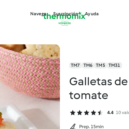
Navega
Suscripción
Ayuda
TM7
TM6
TM5
TM31
Galletas de
tomate
4.4
10 val
Prep. 15min