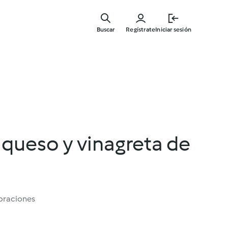
Ir
al
Buscar
Regístrate
Iniciar sesión
contenid
principal
 queso y vinagreta de
oraciones