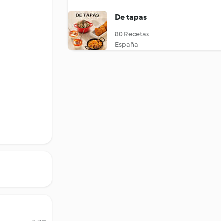
De tapas
80 Recetas
España