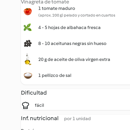
Vinagreta de tomate
1 tomate maduro
(aprox. 200 g) pelado y cortado en cuartos
4 - 5 hojas de albahaca fresca
8 - 10 aceitunas negras sin hueso
20 g de aceite de oliva virgen extra
1 pellizco de sal
Dificultad
fácil
Inf. nutricional
por 1 unidad