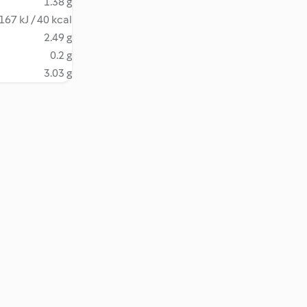
1.38 g
167 kJ / 40 kcal
2.49 g
0.2 g
3.03 g