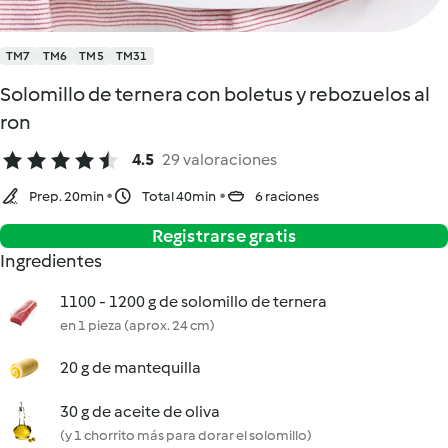
TM7
TM6
TM5
TM31
Solomillo de ternera con boletus y rebozuelos al
ron
4.5
29 valoraciones
Prep. 20min
Total 40min
6 raciones
Registrarse gratis
Ingredientes
1100 - 1200 g de solomillo de ternera
en 1 pieza (aprox. 24 cm)
20 g de mantequilla
30 g de aceite de oliva
(y 1 chorrito más para dorar el solomillo)