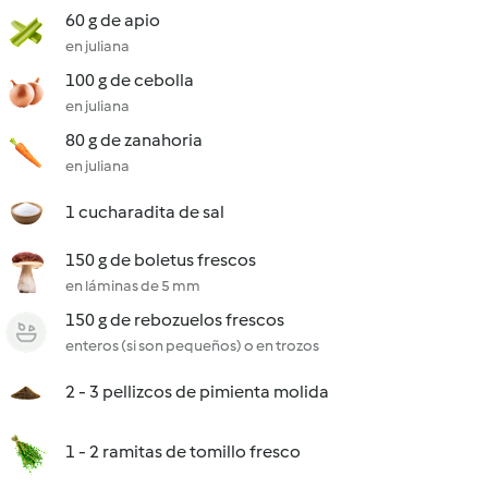
60 g de apio
en juliana
100 g de cebolla
en juliana
80 g de zanahoria
en juliana
1 cucharadita de sal
150 g de boletus frescos
en láminas de 5 mm
150 g de rebozuelos frescos
enteros (si son pequeños) o en trozos
2 - 3 pellizcos de pimienta molida
1 - 2 ramitas de tomillo fresco