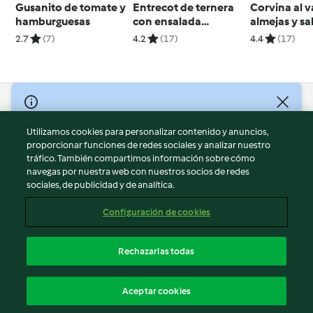
Gusanito de tomate y
Entrecot de ternera
Corvina al 
hamburguesas
con ensalada
almejas y sa
campera
almendra
2.7
(7)
4.2
(17)
4.4
(17)
© Copyright 2026
Utilizamos cookies para personalizar contenido y anuncios,
Términos de uso
proporcionar funciones de redes sociales y analizar nuestro
Política de privacidad
tráfico. También compartimos información sobre cómo
Aviso legal
navegas por nuestra web con nuestros socios de redes
sociales, de publicidad y de analítica.
Información legal
Cookies
Configuración de cookies
Reportar contenido
Cancelar suscripción
Rechazarlas todas
Declaración de accesibilidad
Español
Aceptar cookies