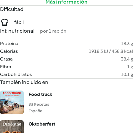
Más información
Dificultad
fácil
Inf. nutricional
por 1 ración
Proteína
18.3 g
Calorías
1918.3 kJ / 458.8 kcal
Grasa
38.4 g
Fibra
1 g
Carbohidratos
10.1 g
También incluido en
Food truck
83 Recetas
España
Oktoberfest