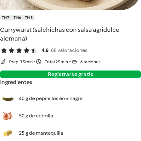
TM7
TM6
TM5
Currywurst (salchichas con salsa agridulce
alemana)
4.6
88 valoraciones
Prep. 15min
Total 25min
6 raciones
Registrarse gratis
Ingredientes
40 g de pepinillos en vinagre
50 g de cebolla
25 g de mantequilla