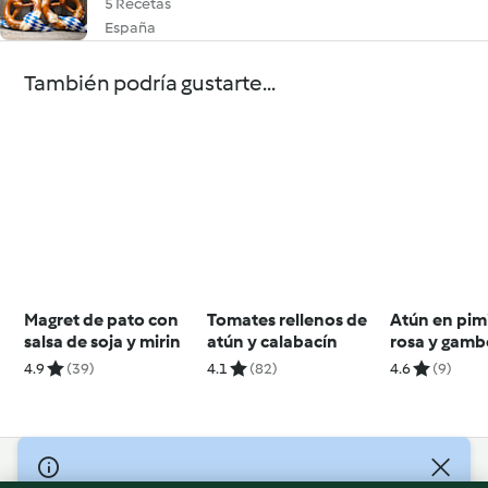
5 Recetas
España
También podría gustarte...
Magret de pato con
Tomates rellenos de
Atún en pim
salsa de soja y mirin
atún y calabacín
rosa y gam
salsa de fru
4.9
(39)
4.1
(82)
4.6
(9)
© Copyright 2026