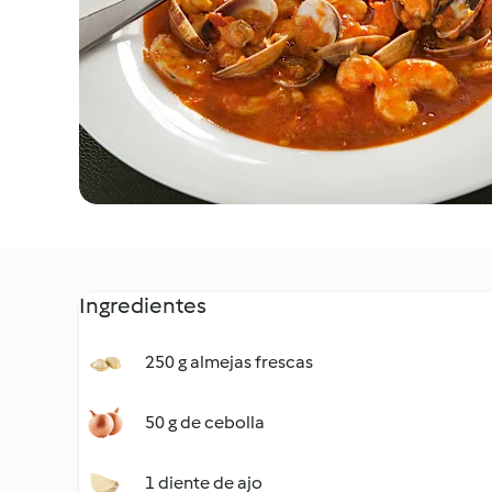
Ingredientes
250 g almejas frescas
50 g de cebolla
1 diente de ajo