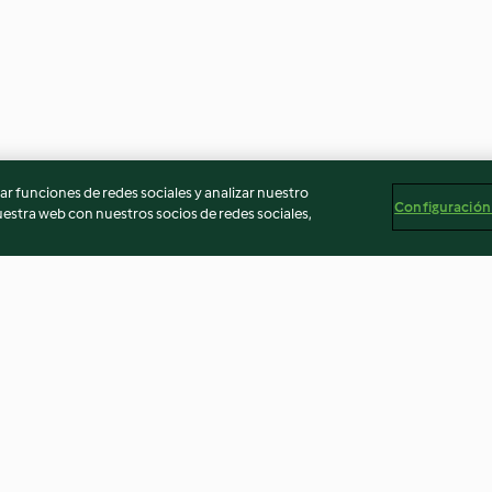
r funciones de redes sociales y analizar nuestro
Configuración
stra web con nuestros socios de redes sociales,
s
Bacalao en costra de hierbas
Alcachofas mar
con arroz y salsa de limón
angulas de surim
3.4
(7)
3.9
(15)