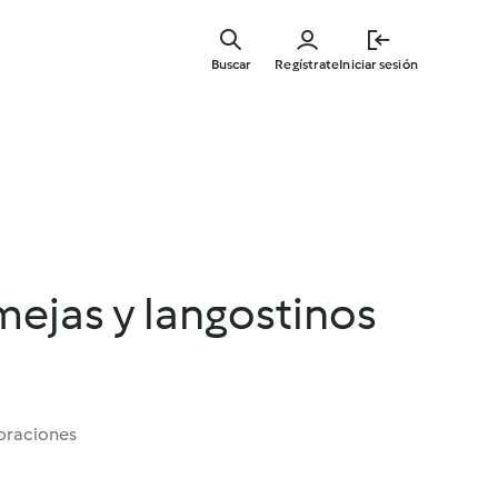
Ir
al
Buscar
Regístrate
Iniciar sesión
contenid
principal
mejas y langostinos
oraciones