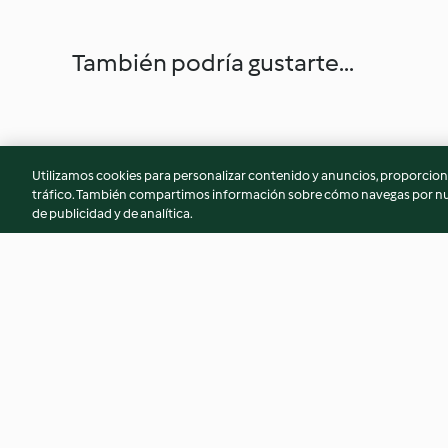
También podría gustarte...
Utilizamos cookies para personalizar contenido y anuncios, proporciona
tráfico. También compartimos información sobre cómo navegas por nue
de publicidad y de analítica.
Tomates rellenos de atún y
Macarrones alpino
calabacín
4.1
(82)
3.6
(22)