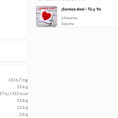
¡Somos dos! - Tú y Yo
5 Recetas
España
1016.7 mg
23.6 g
37 kJ / 332 kcal
23.8 g
12.4 g
2.8 g