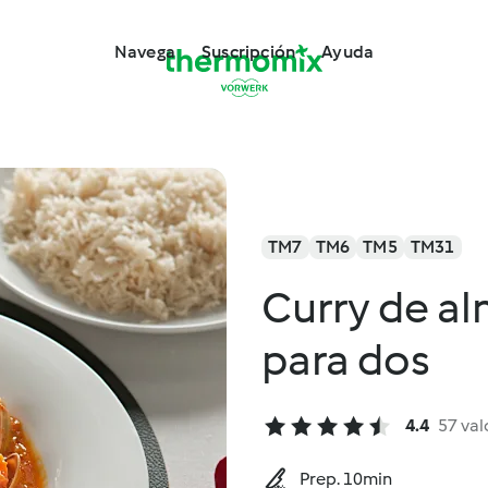
Navega
Suscripción
Ayuda
TM7
TM6
TM5
TM31
Curry de al
para dos
4.4
57 val
Prep. 10min