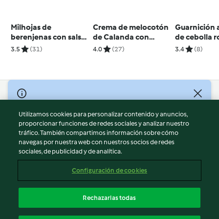
Milhojas de
Crema de melocotón
Guarnición 
berenjenas con salsa
de Calanda con
de cebolla r
de yogur y mostaza
crujiente de jamón de
calabacín
3.5
(31)
4.0
(27)
3.4
(8)
Teruel (Aragón)
© Copyright 2026
Utilizamos cookies para personalizar contenido y anuncios,
Términos de uso
proporcionar funciones de redes sociales y analizar nuestro
Política de privacidad
tráfico. También compartimos información sobre cómo
Aviso legal
navegas por nuestra web con nuestros socios de redes
sociales, de publicidad y de analítica.
Información legal
Cookies
Configuración de cookies
Reportar contenido
Cancelar suscripción
Rechazarlas todas
Declaración de accesibilidad