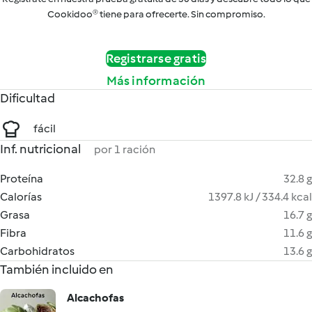
Cookidoo® tiene para ofrecerte. Sin compromiso.
Registrarse gratis
Más información
Dificultad
fácil
Inf. nutricional
por 1 ración
Proteína
32.8 g
Calorías
1397.8 kJ / 334.4 kcal
Grasa
16.7 g
Fibra
11.6 g
Carbohidratos
13.6 g
También incluido en
Alcachofas