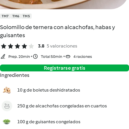
TM7
TM6
TM5
Solomillo de ternera con alcachofas, habas y
guisantes
3.8
5 valoraciones
Prep. 20min
Total 50min
4 raciones
Registrarse gratis
Ingredientes
10 g de boletus deshidratados
250 g de alcachofas congeladas en cuartos
100 g de guisantes congelados