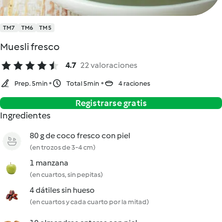
TM7
TM6
TM5
Muesli fresco
4.7
22 valoraciones
Prep. 5min
Total 5min
4 raciones
Registrarse gratis
Ingredientes
80 g de coco fresco con piel
(en trozos de 3-4 cm)
1 manzana
(en cuartos, sin pepitas)
4 dátiles sin hueso
(en cuartos y cada cuarto por la mitad)