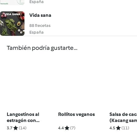
España
Vida sana
88 Recetas
España
También podría gustarte...
Langostinos al
Rollitos veganos
Salsa de ca
estragón con
(Kacang sam
mantequilla de lima
Indonesia
3.7
(14)
4.4
(7)
4.5
(11)