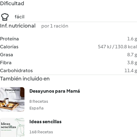
Dificultad
fácil
Inf. nutricional
por 1 ración
Proteína
1.6 g
Calorías
547 kJ / 130.8 kcal
Grasa
8.7 g
Fibra
3.8 g
Carbohidratos
11.4 g
También incluido en
Desayunos para Mamá
8 Recetas
España
Ideas sencillas
168 Recetas