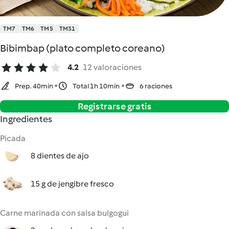
TM7
TM6
TM5
TM31
Bibimbap (plato completo coreano)
4.2
12 valoraciones
Prep. 40min
Total 1h 10min
6 raciones
Registrarse gratis
Ingredientes
Picada
8 dientes de ajo
15 g de jengibre fresco
Carne marinada con salsa bulgogui