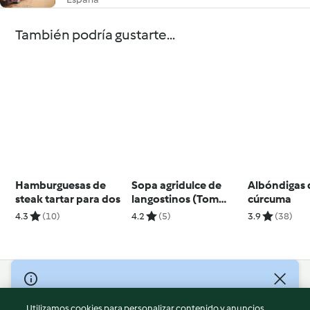
También podría gustarte...
Hamburguesas de
Sopa agridulce de
Albóndigas 
steak tartar para dos
langostinos (Tom
cúrcuma
Yum Goong) -
4.3
(10)
4.2
(5)
3.9
(38)
Tailandia
© Copyright 2026
Utilizamos cookies para personalizar contenido y anuncios,