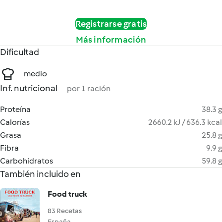
Registrarse gratis
Más información
Dificultad
medio
Inf. nutricional
por 1 ración
Proteína
38.3 g
Calorías
2660.2 kJ / 636.3 kcal
Grasa
25.8 g
Fibra
9.9 g
Carbohidratos
59.8 g
También incluido en
Food truck
83 Recetas
España