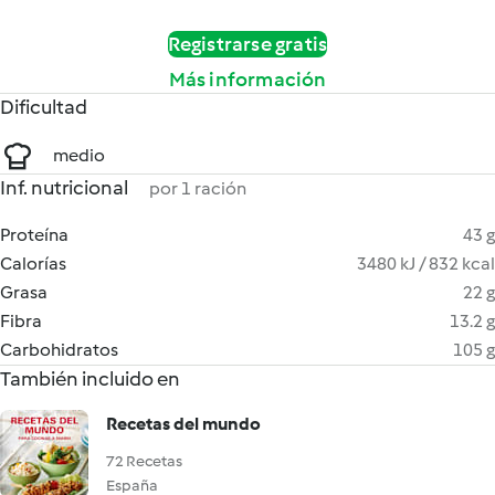
Registrarse gratis
Más información
Dificultad
medio
Inf. nutricional
por 1 ración
Proteína
43 g
Calorías
3480 kJ / 832 kcal
Grasa
22 g
Fibra
13.2 g
Carbohidratos
105 g
También incluido en
Recetas del mundo
72 Recetas
España