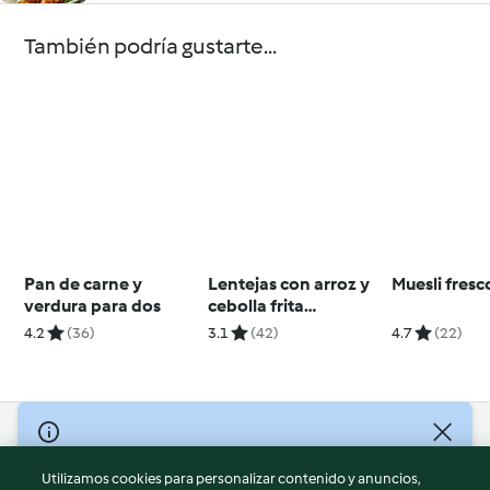
También podría gustarte...
Pan de carne y
Lentejas con arroz y
Muesli fresc
verdura para dos
cebolla frita
(Mujadarrah) - Irán
4.2
(36)
3.1
(42)
4.7
(22)
© Copyright 2026
Utilizamos cookies para personalizar contenido y anuncios,
Términos de uso