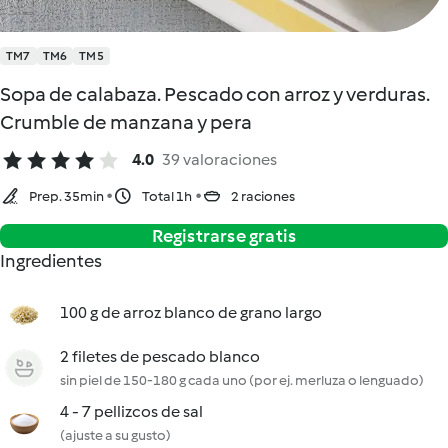
TM7
TM6
TM5
Sopa de calabaza. Pescado con arroz y verduras.
Crumble de manzana y pera
4.0
39 valoraciones
Prep. 35min
Total 1h
2 raciones
Registrarse gratis
Ingredientes
100 g de arroz blanco de grano largo
2 filetes de pescado blanco
sin piel de 150-180 g cada uno (por ej. merluza o lenguado)
4 - 7 pellizcos de sal
(ajuste a su gusto)