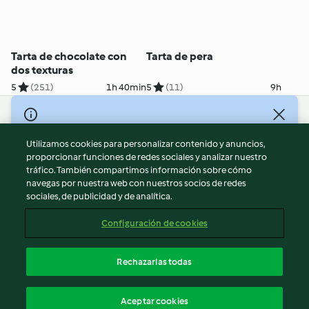
Tarta de chocolate con
Tarta de pera
dos texturas
5
(251)
1h 40min
5
(11)
9h
© Copyright 2026
Utilizamos cookies para personalizar contenido y anuncios,
Términos de uso
proporcionar funciones de redes sociales y analizar nuestro
Política de privacidad
tráfico. También compartimos información sobre cómo
Aviso legal
navegas por nuestra web con nuestros socios de redes
sociales, de publicidad y de analítica.
Información legal
Cookies
Configuración de cookies
Reportar contenido
Cancelar suscripción
Rechazarlas todas
Declaración de accesibilidad
Español
Aceptar cookies