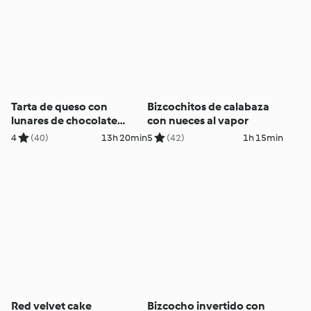
Tarta de queso con
Bizcochitos de calabaza
lunares de chocolate
con nueces al vapor
(Polka dot cheesecake)
4
(40)
13h 20min
5
(42)
1h 15min
Red velvet cake
Bizcocho invertido con