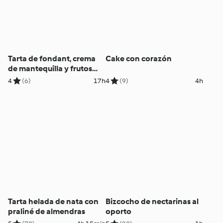
Tarta de fondant, crema
Cake con corazón
de mantequilla y frutos
rojos
4
(6)
17h
4
(9)
4h
Tarta helada de nata con
Bizcocho de nectarinas al
praliné de almendras
oporto