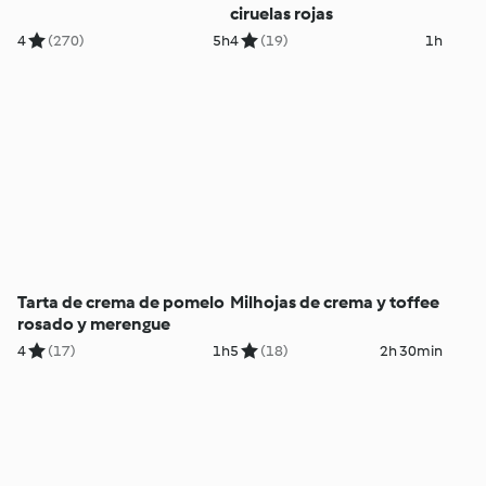
ciruelas rojas
4
(270)
5h
4
(19)
1h
Tarta de crema de pomelo
Milhojas de crema y toffee
rosado y merengue
4
(17)
1h
5
(18)
2h 30min