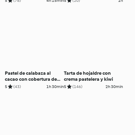
5
(78)
4h 15min
5
(20)
1h
Pastel de calabaza al
Tarta de hojaldre con
cacao con cobertura de
crema pastelera y kiwi
fresa
5
(43)
1h 30min
5
(146)
2h 30min