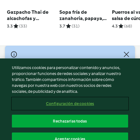
Gazpacho Thai de
Sopa fría de
Puerros al 
alcachofas y
zanahoria, papaya,
salsa de cú
espárragos
pimiento amarillo y
3.3
(33)
3.7
(31)
4.3
(68)
limón
© Copyright 2026
Utilizamos cookies para personalizar contenido y anuncios,
Términos de uso
proporcionar funciones de redes sociales y analizar nuestro
Política de privacidad
tráfico. También compartimos información sobre cómo
Aviso legal
navegas por nuestra web con nuestros socios de redes
sociales, de publicidad y de analítica.
Información legal
Cookies
Configuración de cookies
Reportar contenido
Cancelar suscripción
Rechazarlas todas
Declaración de accesibilidad
Español
Aceptar cookies