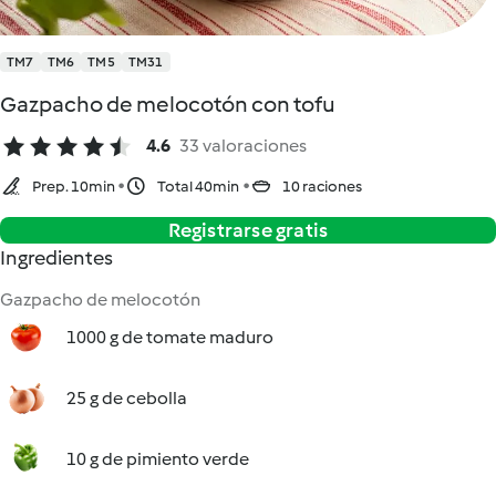
TM7
TM6
TM5
TM31
Gazpacho de melocotón con tofu
4.6
33 valoraciones
Prep. 10min
Total 40min
10 raciones
Registrarse gratis
Ingredientes
Gazpacho de melocotón
1000 g de tomate maduro
25 g de cebolla
10 g de pimiento verde