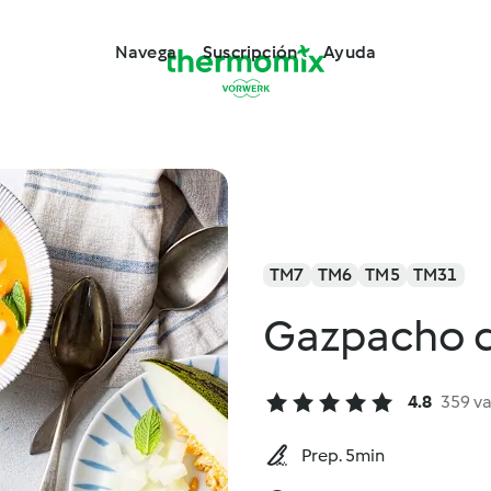
Navega
Suscripción
Ayuda
TM7
TM6
TM5
TM31
Gazpacho 
4.8
359 v
Prep. 5min