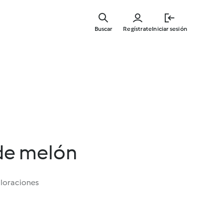
Ir
al
Buscar
Regístrate
Iniciar sesión
contenid
principal
de melón
aloraciones