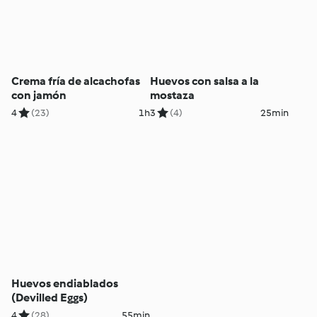
Crema fría de alcachofas
Huevos con salsa a la
con jamón
mostaza
4
(23)
1h
3
(4)
25min
Huevos endiablados
(Devilled Eggs)
4
(28)
55min