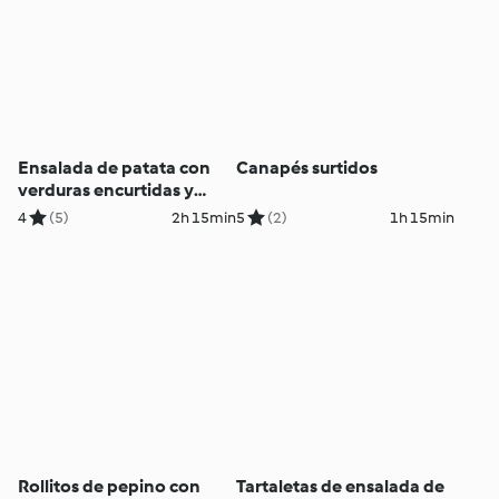
Ensalada de patata con
Canapés surtidos
verduras encurtidas y
huevo
4
(5)
2h 15min
5
(2)
1h 15min
Rollitos de pepino con
Tartaletas de ensalada de