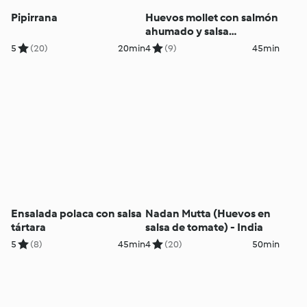
Pipirrana
Huevos mollet con salmón
ahumado y salsa
holandesa
5
(20)
20min
4
(9)
45min
Ensalada polaca con salsa
Nadan Mutta (Huevos en
tártara
salsa de tomate) - India
5
(8)
45min
4
(20)
50min