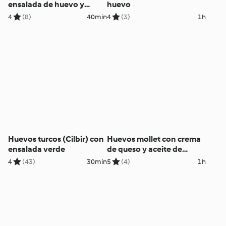
ensalada de huevo y
huevo
salmón ahumado
4
(8)
40min
4
(3)
1h
Huevos turcos (Cilbir) con
Huevos mollet con crema
ensalada verde
de queso y aceite de
albahaca
4
(43)
30min
5
(4)
1h