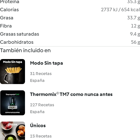
Proteína
35.3 g
Calorías
2737 kJ / 654 kcal
Grasa
33.7 g
Fibra
12 g
Grasas saturadas
9.4 g
Carbohidratos
56 g
También incluido en
Modo Sin tapa
31 Recetas
España
Thermomix® TM7 como nunca antes
227 Recetas
España
Únicos
23 Recetas