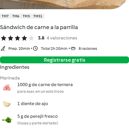
TM7
TM6
TM5
TM31
Sándwich de carne a la parrilla
3.8
4 valoraciones
Prep. 20min
Total 2h 20min
8 raciones
Registrarse gratis
Ingredientes
Marinada
1000 g de carne de ternera
para asar, en un solo trozo
1 diente de ajo
5 g de perejil fresco
(hojas y parte del tallo)