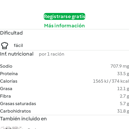
Registrarse gratis
Más información
Dificultad
fácil
Inf. nutricional
por 1 ración
Sodio
707.9 mg
Proteína
33.5 g
Calorías
1565 kJ / 374 kcal
Grasa
12.1 g
Fibra
2.7 g
Grasas saturadas
5.7 g
Carbohidratos
31.8 g
También incluido en