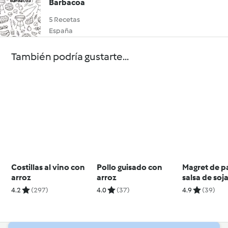
Barbacoa
5 Recetas
España
También podría gustarte...
Costillas al vino con
Pollo guisado con
Magret de p
arroz
arroz
salsa de soja
4.2
(297)
4.0
(37)
4.9
(39)