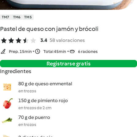
TM7
TM6
TM5
Pastel de queso con jamón y brócoli
3.4
58 valoraciones
Prep. 15min
Total 45min
6 raciones
Registrarse gratis
Ingredientes
80 g de queso emmental
en trozos
150 g de pimiento rojo
en trozos de 2 cm
70 g de puerro
en trozos