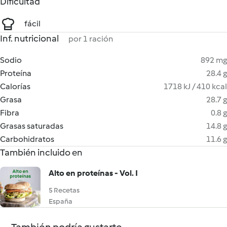
Dificultad
fácil
Inf. nutricional
por 1 ración
Sodio
892 mg
Proteína
28.4 g
Calorías
1718 kJ / 410 kcal
Grasa
28.7 g
Fibra
0.8 g
Grasas saturadas
14.8 g
Carbohidratos
11.6 g
También incluido en
Alto en proteínas - Vol. I
5 Recetas
España