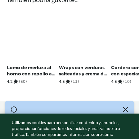
También podría gustarte...
Lomo de merluza al
Wraps con verduras
Cordero con
horno con repollo a
salteadas y crema de
con especia
la crema
hierbas
navideñas y
4.2
(50)
4.5
(11)
4.5
(10)
© Copyright 2026
Utilizamos cookies para personalizar contenido y anuncios,
Términos de uso
proporcionar funciones de redes sociales y analizar nuestro
Política de privacidad
tráfico. También compartimos información sobre cómo