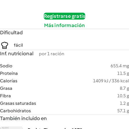
Registrarse gratis
Más información
Dificultad
fácil
Inf. nutricional
por 1 ración
Sodio
655.4 mg
Proteína
11.5 g
Calorías
1409 kJ / 336 kcal
Grasa
8.7 g
Fibra
10.5 g
Grasas saturadas
1.2 g
Carbohidratos
57.1 g
También incluido en