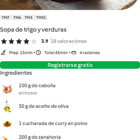
TM7
TM6
TM5
TM31
Sopa de trigo y verduras
3.9
18 valoraciones
Prep. 15min
Total 45min
4 raciones
Registrarse gratis
Ingredientes
100 g de cebolla
en trozos
30 g de aceite de oliva
1 cucharada de curry en polvo
200 g de zanahoria