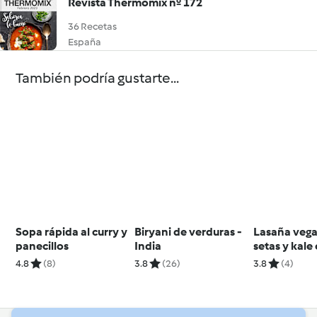
Revista Thermomix nº 172
36 Recetas
España
También podría gustarte...
Sopa rápida al curry y
Biryani de verduras -
Lasaña veg
panecillos
India
setas y kale
de rúcula y 
4.8
(8)
3.8
(26)
3.8
(4)