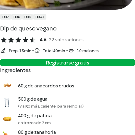
TM7
TM6
TM5
TM31
Dip de queso vegano
4.6
22 valoraciones
Prep. 15min
Total 40min
10 raciones
Registrarse gratis
Ingredientes
60 g de anacardos crudos
500 g de agua
(y algo más, caliente, para remojar)
400 g de patata
en trozos de 2 cm
80 g de zanahoria