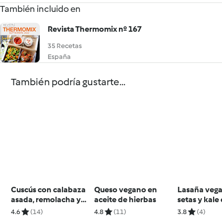
También incluido en
Revista Thermomix nº 167
35 Recetas
España
También podría gustarte...
Cuscús con calabaza
Queso vegano en
Lasaña veg
asada, remolacha y
aceite de hierbas
setas y kale
garbanzos con aliño
de rúcula y 
4.6
(14)
4.8
(11)
3.8
(4)
de tahini