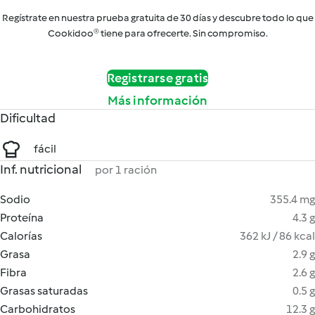
Regístrate en nuestra prueba gratuita de 30 días y descubre todo lo que
Cookidoo® tiene para ofrecerte. Sin compromiso.
Registrarse gratis
Más información
Dificultad
fácil
Inf. nutricional
por 1 ración
Sodio
355.4 mg
Proteína
4.3 g
Calorías
362 kJ / 86 kcal
Grasa
2.9 g
Fibra
2.6 g
Grasas saturadas
0.5 g
Carbohidratos
12.3 g