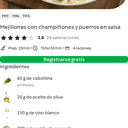
TM7
TM6
TM5
Mejillones con champiñones y puerros en salsa
3.8
24 valoraciones
Prep. 25min
Total 55min
4 raciones
Registrarse gratis
Ingredientes
60 g de cebolleta
en trozos
20 g de aceite de oliva
150 g de vino blanco