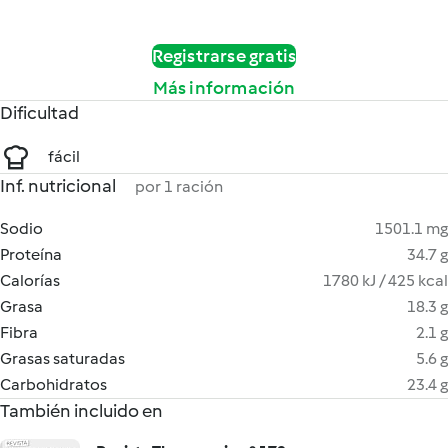
Registrarse gratis
Más información
Dificultad
fácil
Inf. nutricional
por 1 ración
Sodio
1501.1 mg
Proteína
34.7 g
Calorías
1780 kJ / 425 kcal
Grasa
18.3 g
Fibra
2.1 g
Grasas saturadas
5.6 g
Carbohidratos
23.4 g
También incluido en