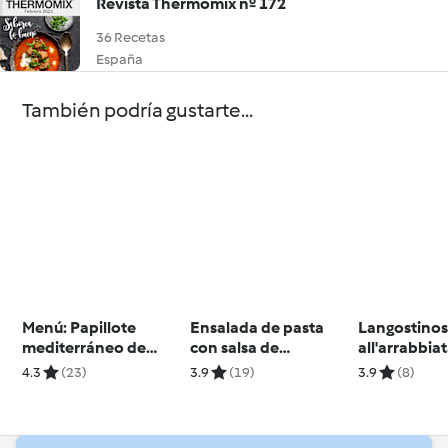
Revista Thermomix nº 172
36 Recetas
España
También podría gustarte...
Menú: Papillote
Ensalada de pasta
Langostino
mediterráneo de
con salsa de
all'arrabbia
lubina, cuscús y
parmesano
4.3
(23)
3.9
(19)
3.9
(8)
vegetales