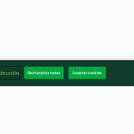
 de cookies
Rechazarlas todas
Aceptar cookies
ras salteadas
Menú: Papillote mediterráneo
bas
de lubina, cuscús y vegetales