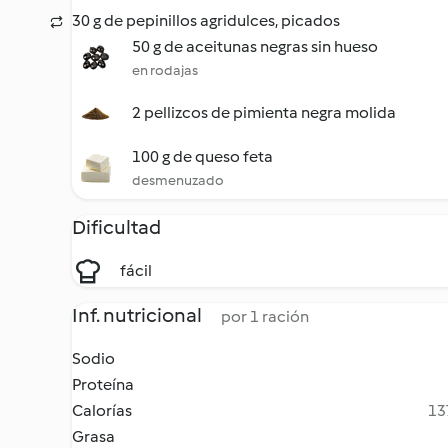
30 g de pepinillos agridulces, picados
50 g de aceitunas negras sin hueso
en rodajas
2 pellizcos de pimienta negra molida
100 g de queso feta
desmenuzado
Dificultad
fácil
Inf. nutricional
por 1 ración
Sodio
Proteína
Calorías
13
Grasa