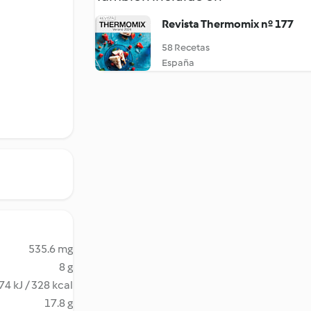
Revista Thermomix nº 177
58 Recetas
España
535.6 mg
8 g
74 kJ / 328 kcal
17.8 g