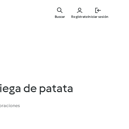
Ir
al
Buscar
Regístrate
Iniciar sesión
contenid
principal
iega de patata
oraciones