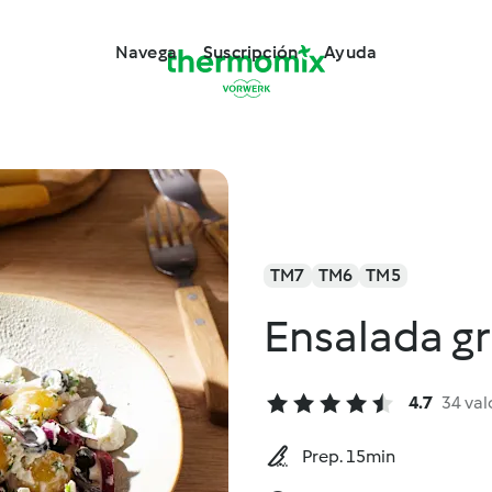
Navega
Suscripción
Ayuda
TM7
TM6
TM5
Ensalada gr
4.7
34 val
Prep. 15min