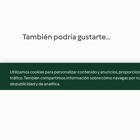
También podría gustarte...
Utilizamos cookies para personalizar contenido y anuncios, proporciona
tráfico. También compartimos información sobre cómo navegas por nue
de publicidad y de analítica.
Sopa de pavo y repollo
Ensalada de espár
pistachos y mozzar