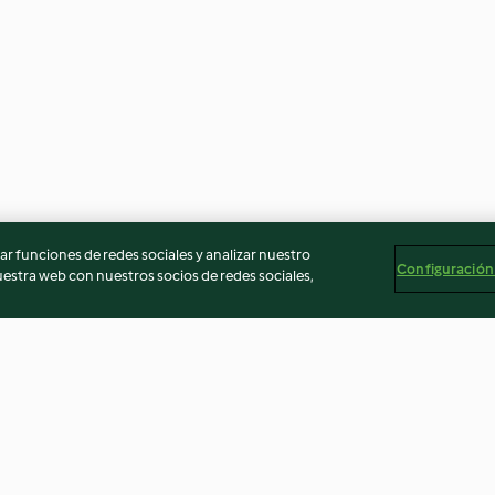
r funciones de redes sociales y analizar nuestro
Configuración
stra web con nuestros socios de redes sociales,
ragos con
Mejillones con champiñones y
Wraps con verdu
ella
puerros en salsa
y crema de hier