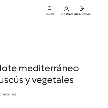
Ir
al
Buscar
Regístrate
Iniciar sesión
contenid
principal
llote mediterráneo
cuscús y vegetales
oraciones