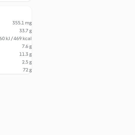
355.1 mg
33.7 g
60 kJ / 469 kcal
7.6 g
11.3 g
2.5 g
72 g