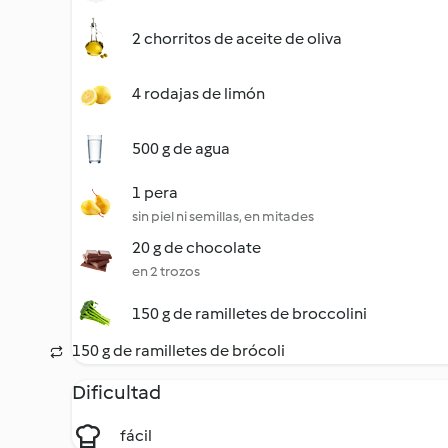
2 chorritos de aceite de oliva
4 rodajas de limón
500 g de agua
1 pera
sin piel ni semillas, en mitades
20 g de chocolate
en 2 trozos
150 g de ramilletes de broccolini
150 g de ramilletes de brócoli
Dificultad
fácil