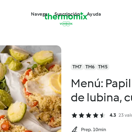
Navega
Suscripción
Ayuda
TM7
TM6
TM5
Menú: Papi
de lubina, 
4.3
23 val
Prep. 10min