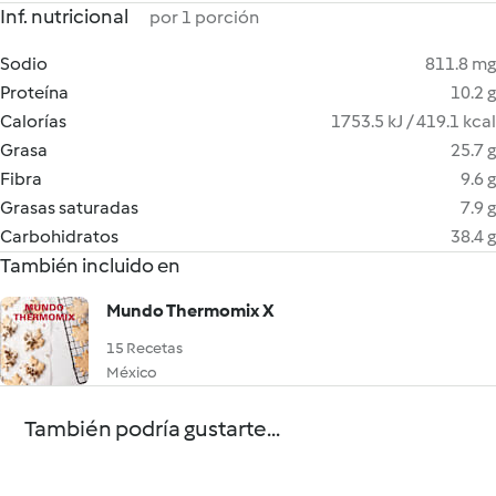
Inf. nutricional
por 1 porción
Sodio
811.8 mg
Proteína
10.2 g
Calorías
1753.5 kJ / 419.1 kcal
Grasa
25.7 g
Fibra
9.6 g
Grasas saturadas
7.9 g
Carbohidratos
38.4 g
También incluido en
Mundo Thermomix X
15 Recetas
México
También podría gustarte...