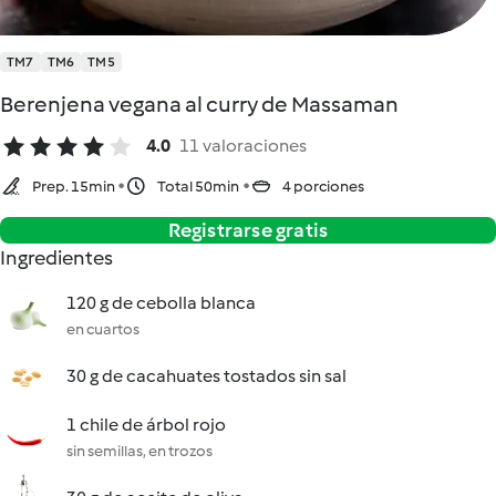
TM7
TM6
TM5
Berenjena vegana al curry de Massaman
4.0
11 valoraciones
Prep. 15min
Total 50min
4 porciones
Registrarse gratis
Ingredientes
120 g de cebolla blanca
en cuartos
30 g de cacahuates tostados sin sal
1 chile de árbol rojo
sin semillas, en trozos