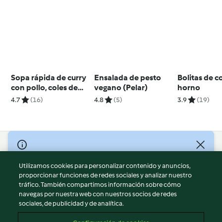
Sopa rápida de curry
Ensalada de pesto
Bolitas de co
con pollo, coles de
vegano (Pelar)
horno
Bruselas y rollitos de
4.7
(16)
4.8
(5)
3.9
(19)
pan
© Copyright 2026
Utilizamos cookies para personalizar contenido y anuncios,
Términos de uso
proporcionar funciones de redes sociales y analizar nuestro
Política de privacidad
tráfico. También compartimos información sobre cómo
Aviso legal
navegas por nuestra web con nuestros socios de redes
sociales, de publicidad y de analítica.
Información legal
Cookies