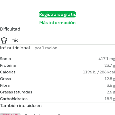
Registrarse gratis
Más información
Dificultad
fácil
Inf. nutricional
por 1 ración
Sodio
417.1 mg
Proteína
23.7 g
Calorías
1196 kJ / 286 kcal
Grasa
12.8 g
Fibra
3.6 g
Grasas saturadas
2.6 g
Carbohidratos
18.9 g
También incluido en