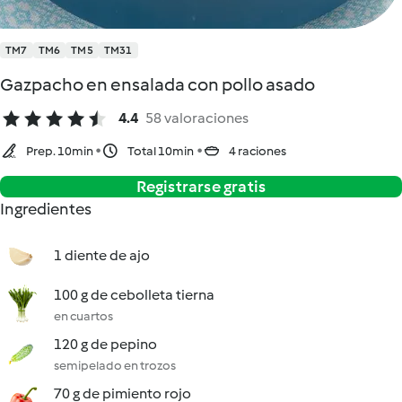
TM7
TM6
TM5
TM31
Gazpacho en ensalada con pollo asado
4.4
58 valoraciones
Prep. 10min
Total 10min
4 raciones
Registrarse gratis
Ingredientes
1 diente de ajo
100 g de cebolleta tierna
en cuartos
120 g de pepino
semipelado en trozos
70 g de pimiento rojo