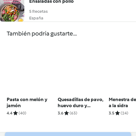
Ensaladas con pollo
5 Recetas
España
También podría gustarte...
Pasta con melón y
Quesadillas de pavo,
Menestra de
jamón
huevo duro y
a la sidra
aguacate
4.4
(40)
3.6
(63)
3.5
(24)