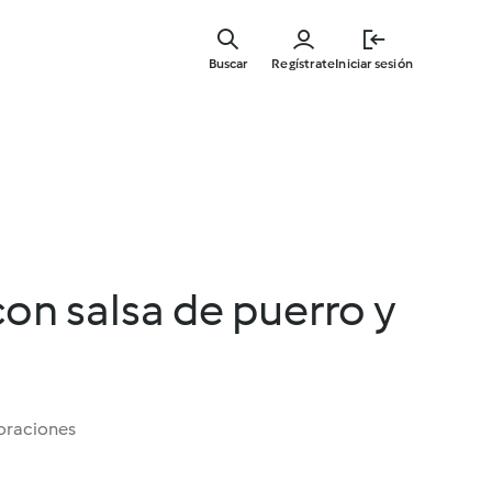
Ir
al
Buscar
Regístrate
Iniciar sesión
contenid
principal
con salsa de puerro y
oraciones