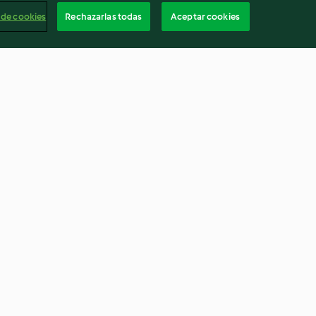
 de cookies
Rechazarlas todas
Aceptar cookies
s duros
Huevas en escabeche de
tomate
4.3
(8)
Españ
Cancelar suscripción