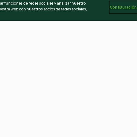
r funciones de redes sociales y analizar nuestro
Configuración
stra web con nuestros socios de redes sociales,
o, huevo
Espaguetis con bechamel,
Coliflor y huevo
pulpo y cherrys
gratinados
4.0
(6)
4.4
(31)
egal
Información legal
Cookies
Reportar contenido