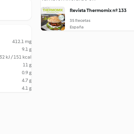
Revista Thermomix nº 133
35 Recetas
España
412.1 mg
9.1 g
32 kJ / 151 kcal
11 g
0.9 g
4.7 g
4.1 g