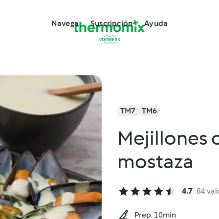
Navega
Suscripción
Ayuda
TM7
TM6
Mejillones 
mostaza
4.7
84 val
Prep. 10min