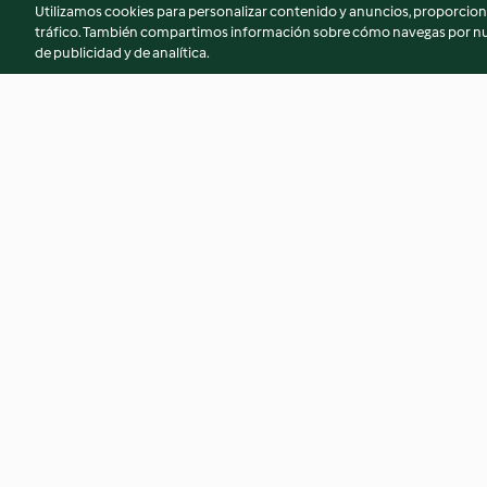
Utilizamos cookies para personalizar contenido y anuncios, proporciona
tráfico. También compartimos información sobre cómo navegas por nue
de publicidad y de analítica.
Alcachofas a la crema con
Quesadillas de pav
crujiente de beicon
duro y aguacate
3.9
(46)
3.6
(63)
© Copyright 2026
Términos de uso
Política de privacidad
Aviso l
Declaración de accesibilidad