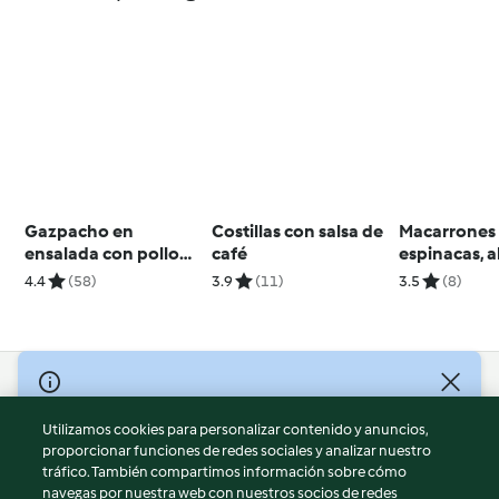
Gazpacho en
Costillas con salsa de
Macarrones
ensalada con pollo
café
espinacas, a
asado
anchoas
4.4
(58)
3.9
(11)
3.5
(8)
© Copyright 2026
Utilizamos cookies para personalizar contenido y anuncios,
Términos de uso
proporcionar funciones de redes sociales y analizar nuestro
Política de privacidad
tráfico. También compartimos información sobre cómo
Aviso legal
navegas por nuestra web con nuestros socios de redes