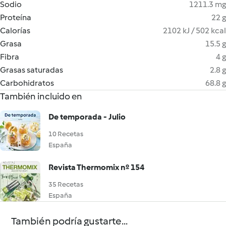
Sodio
1211.3 mg
Proteína
22 g
Calorías
2102 kJ / 502 kcal
Grasa
15.5 g
Fibra
4 g
Grasas saturadas
2.8 g
Carbohidratos
68.8 g
También incluido en
De temporada - Julio
10 Recetas
España
Revista Thermomix nº 154
35 Recetas
España
También podría gustarte...