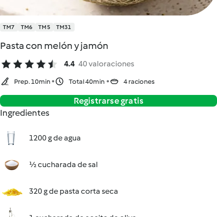
TM7
TM6
TM5
TM31
Pasta con melón y jamón
4.4
40 valoraciones
Prep. 10min
Total 40min
4 raciones
Registrarse gratis
Ingredientes
1200 g de agua
½ cucharada de sal
320 g de pasta corta seca