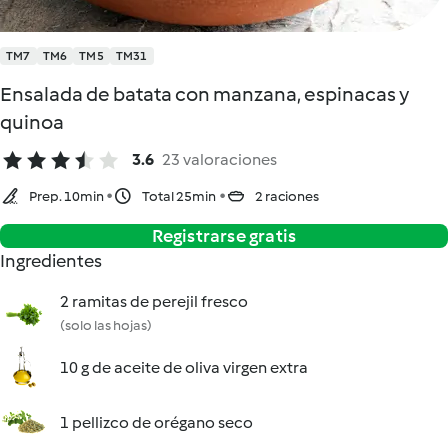
TM7
TM6
TM5
TM31
Ensalada de batata con manzana, espinacas y
quinoa
3.6
23 valoraciones
Prep. 10min
Total 25min
2 raciones
Registrarse gratis
Ingredientes
2 ramitas de perejil fresco
(solo las hojas)
10 g de aceite de oliva virgen extra
1 pellizco de orégano seco