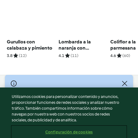
Gurullos con
Lombarda a la
Coliflor a la
calabaza y pimiento
naranja con
parmesana
albóndigas de pavo
3.8
(12)
4.1
(11)
4.6
(60)
© Copyright 2026
Utilizamos cookies para personalizar contenido y anuncios,
Términos de uso
proporcionar funciones de redes sociales y analizar nuestro
Política de privacidad
tráfico. También compartimos información sobre cómo
Aviso legal
navegas por nuestra web con nuestros socios de redes
sociales, de publicidad y de analítica.
Información legal
Cookies
Configuración de cookies