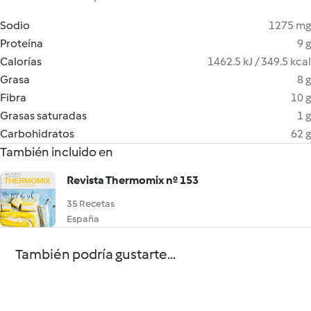
Sodio
1275 mg
Proteína
9 g
Calorías
1462.5 kJ / 349.5 kcal
Grasa
8 g
Fibra
10 g
Grasas saturadas
1 g
Carbohidratos
62 g
También incluido en
Revista Thermomix nº 153
35 Recetas
España
También podría gustarte...