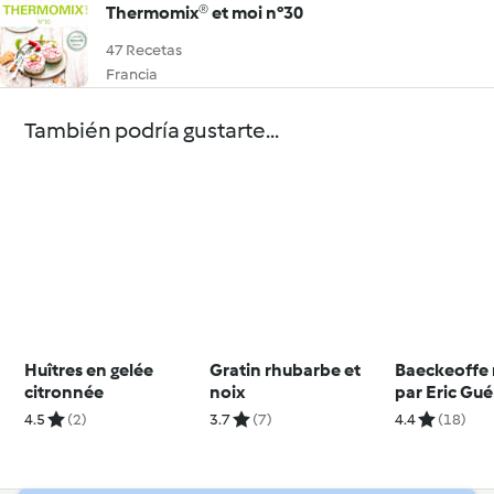
Thermomix® et moi n°30
47 Recetas
Francia
También podría gustarte...
Huîtres en gelée
Gratin rhubarbe et
Baeckeoffe 
citronnée
noix
par Eric Gué
4.5
(2)
3.7
(7)
4.4
(18)