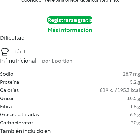
Cookidoo® tiene para ofrecerte. Sin compromiso.
Registrarse gratis
Más información
Dificultad
fácil
Inf. nutricional
por 1 portion
Sodio
28.7 mg
Proteína
5.2 g
Calorías
819 kJ / 195.3 kcal
Grasa
10.5 g
Fibra
1.8 g
Grasas saturadas
6.5 g
Carbohidratos
20 g
También incluido en