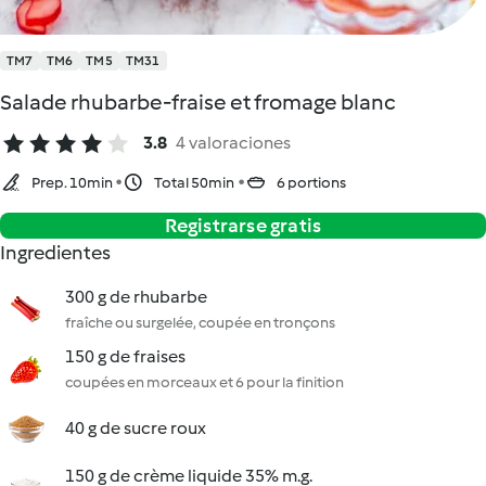
TM7
TM6
TM5
TM31
Salade rhubarbe-fraise et fromage blanc
3.8
4 valoraciones
Prep. 10min
Total 50min
6 portions
Registrarse gratis
Ingredientes
300 g de rhubarbe
fraîche ou surgelée, coupée en tronçons
150 g de fraises
coupées en morceaux et 6 pour la finition
40 g de sucre roux
150 g de crème liquide 35% m.g.