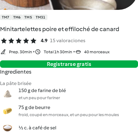
TM7
TM6
TM5
TM31
Minitartelettes poire et effiloché de canard
4.9
15 valoraciones
Prep. 30min
Total 1h 30min
40 morceaux
Registrarse gratis
Ingredientes
La pâte brisée
150 g de farine de blé
et un peu pour fariner
75 g de beurre
froid, coupé en morceaux, et un peu pour les moules
½ c. à café de sel