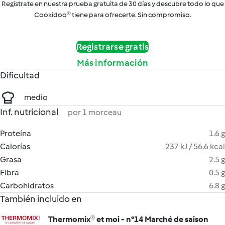
Regístrate en nuestra prueba gratuita de 30 días y descubre todo lo que
Cookidoo® tiene para ofrecerte. Sin compromiso.
Registrarse gratis
Más información
Dificultad
medio
Inf. nutricional
por 1 morceau
Proteína
1.6 g
Calorías
237 kJ / 56.6 kcal
Grasa
2.5 g
Fibra
0.5 g
Carbohidratos
6.8 g
También incluido en
Thermomix® et moi - n°14 Marché de saison