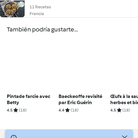
11 Recetas
Francia
También podría gustarte...
Pintade farcie avec
Baeckeoffe revisité
Œufs à la sa
Betty
par Eric Guérin
herbes et bi
Pâques
4.5
(18)
4.4
(18)
4.5
(18)