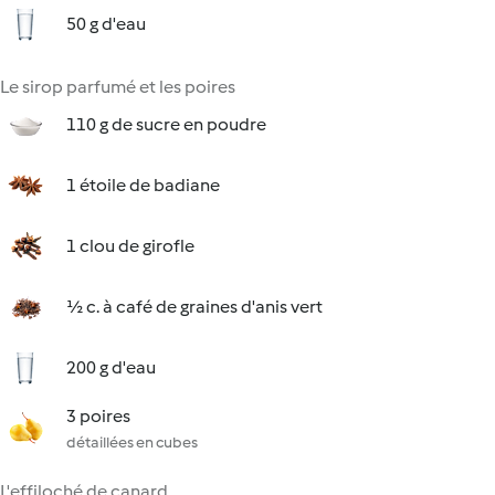
50 g d'eau
Le sirop parfumé et les poires
110 g de sucre en poudre
1 étoile de badiane
1 clou de girofle
½ c. à café de graines d'anis vert
200 g d'eau
3 poires
détaillées en cubes
L'effiloché de canard