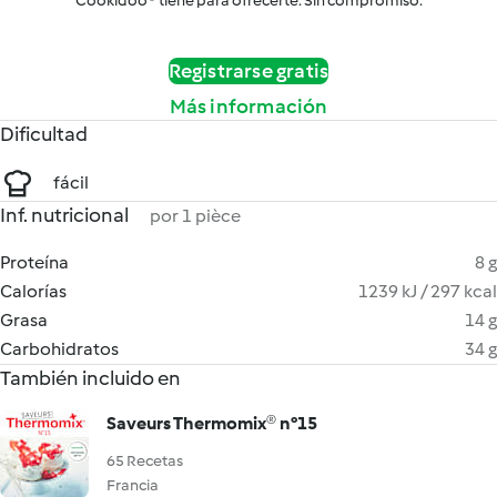
Cookidoo® tiene para ofrecerte. Sin compromiso.
Registrarse gratis
Más información
Dificultad
fácil
Inf. nutricional
por 1 pièce
Proteína
8 g
Calorías
1239 kJ / 297 kcal
Grasa
14 g
Carbohidratos
34 g
También incluido en
Saveurs Thermomix® n°15
65 Recetas
Francia