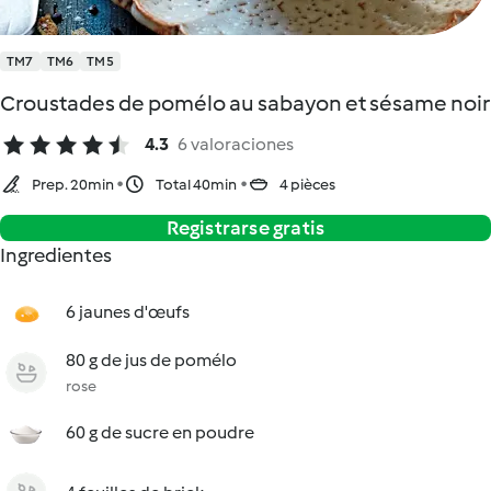
TM7
TM6
TM5
Croustades de pomélo au sabayon et sésame noir
4.3
6 valoraciones
Prep. 20min
Total 40min
4 pièces
Registrarse gratis
Ingredientes
6 jaunes d'œufs
80 g de jus de pomélo
rose
60 g de sucre en poudre