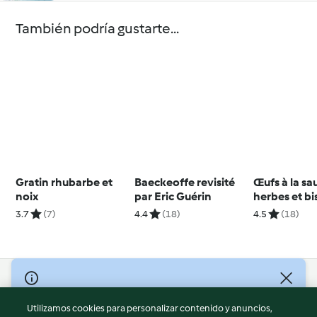
También podría gustarte...
Gratin rhubarbe et
Baeckeoffe revisité
Œufs à la sa
noix
par Eric Guérin
herbes et bi
Pâques
3.7
(7)
4.4
(18)
4.5
(18)
© Copyright 2026
Utilizamos cookies para personalizar contenido y anuncios,
Términos de uso