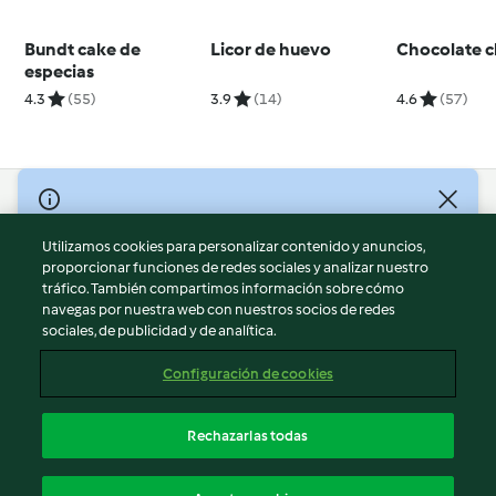
Bundt cake de
Licor de huevo
Chocolate c
especias
4.3
(55)
3.9
(14)
4.6
(57)
© Copyright 2026
Utilizamos cookies para personalizar contenido y anuncios,
Términos de uso
proporcionar funciones de redes sociales y analizar nuestro
Política de privacidad
tráfico. También compartimos información sobre cómo
Aviso legal
navegas por nuestra web con nuestros socios de redes
sociales, de publicidad y de analítica.
Información legal
Cookies
Configuración de cookies
Reportar contenido
Cancelar suscripción
Rechazarlas todas
Declaración de accesibilidad