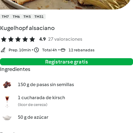
TM7
TM6
TM5
TM31
Kugelhopf alsaciano
4.9
27 valoraciones
Prep. 10min
Total 4h
12 rebanadas
Registrarse gratis
Ingredientes
150 g de pasas sin semillas
1 cucharada de kirsch
(licor de cereza)
50 g de azúcar