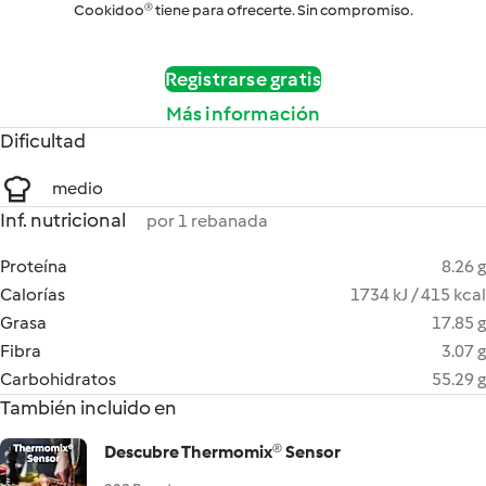
Cookidoo® tiene para ofrecerte. Sin compromiso.
Registrarse gratis
Más información
Dificultad
medio
Inf. nutricional
por 1 rebanada
Proteína
8.26 g
Calorías
1734 kJ / 415 kcal
Grasa
17.85 g
Fibra
3.07 g
Carbohidratos
55.29 g
También incluido en
Descubre Thermomix® Sensor