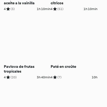
aceite a la vainilla
cítricos
4
(3)
1h 10min
4
(51)
1h 10min
Pavlova de frutas
Paté en croûte
tropicales
4
(20)
3h 40min
4
(7)
10h