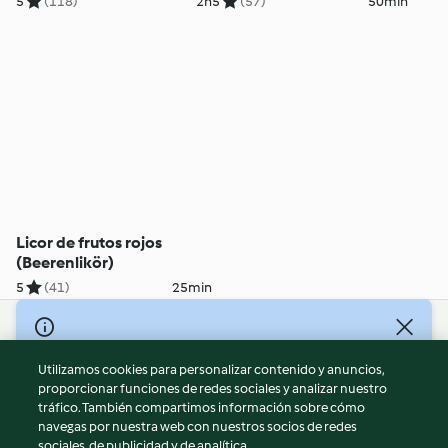
5
(118)
2h
5
(57)
50min
Licor de frutos rojos
(Beerenlikör)
5
(41)
25min
© Copyright 2026
Utilizamos cookies para personalizar contenido y anuncios,
Términos de uso
proporcionar funciones de redes sociales y analizar nuestro
Política de privacidad
tráfico. También compartimos información sobre cómo
Aviso legal
navegas por nuestra web con nuestros socios de redes
sociales, de publicidad y de analítica.