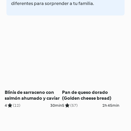
diferentes para sorprender a tu familia.
Blinis de sarraceno con
Pan de queso dorado
salmón ahumado y caviar
(Golden cheese bread)
4
(12)
30min
5
(57)
2h 45min