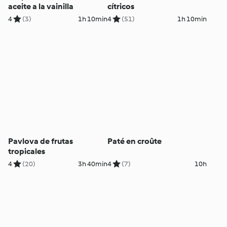
aceite a la vainilla
cítricos
4
(3)
1h 10min
4
(51)
1h 10min
Pavlova de frutas
Paté en croûte
tropicales
4
(20)
3h 40min
4
(7)
10h