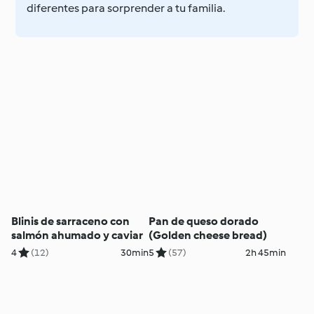
diferentes para sorprender a tu familia.
Blinis de sarraceno con
Pan de queso dorado
salmón ahumado y caviar
(Golden cheese bread)
4
(12)
30min
5
(57)
2h 45min