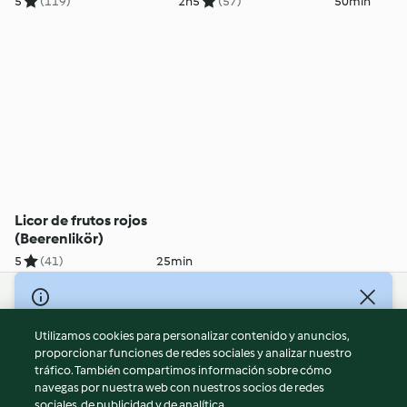
5
(119)
2h
5
(57)
50min
Licor de frutos rojos
(Beerenlikör)
5
(41)
25min
© Copyright 2026
Utilizamos cookies para personalizar contenido y anuncios,
Términos de uso
proporcionar funciones de redes sociales y analizar nuestro
Política de privacidad
tráfico. También compartimos información sobre cómo
Aviso legal
navegas por nuestra web con nuestros socios de redes
sociales, de publicidad y de analítica.