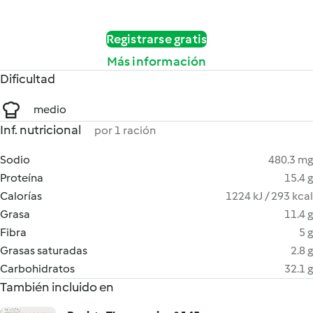
Registrarse gratis
Más información
Dificultad
medio
Inf. nutricional
por 1 ración
Sodio
480.3 mg
Proteína
15.4 g
Calorías
1224 kJ / 293 kcal
Grasa
11.4 g
Fibra
5 g
Grasas saturadas
2.8 g
Carbohidratos
32.1 g
También incluido en