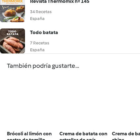
Revista Thermomix nº 145
34 Recetas
España
Todo batata
7 Recetas
España
También podría gustarte...
Brócoli al limón con
Crema de batata con
Crema de ba
costra de tomillo
estrellas de anís
chips