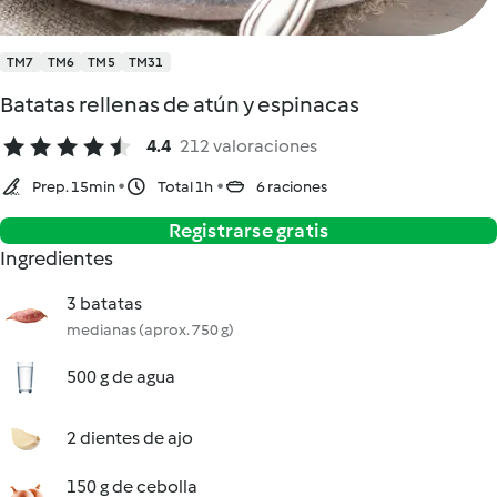
TM7
TM6
TM5
TM31
Batatas rellenas de atún y espinacas
4.4
212 valoraciones
Prep. 15min
Total 1h
6 raciones
Registrarse gratis
Ingredientes
3 batatas
medianas (aprox. 750 g)
500 g de agua
2 dientes de ajo
150 g de cebolla