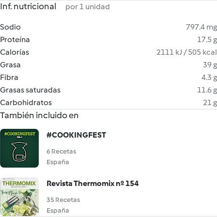
Inf. nutricional
por 1 unidad
Sodio
797.4 mg
Proteína
17.5 g
Calorías
2111 kJ / 505 kcal
Grasa
39 g
Fibra
4.3 g
Grasas saturadas
11.6 g
Carbohidratos
21 g
También incluido en
#COOKINGFEST
6 Recetas
España
Revista Thermomix nº 154
35 Recetas
España