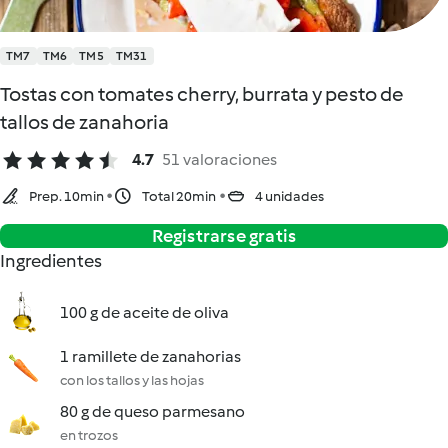
TM7
TM6
TM5
TM31
Tostas con tomates cherry, burrata y pesto de
tallos de zanahoria
4.7
51 valoraciones
Prep. 10min
Total 20min
4 unidades
Registrarse gratis
Ingredientes
100 g de aceite de oliva
1 ramillete de zanahorias
con los tallos y las hojas
80 g de queso parmesano
en trozos