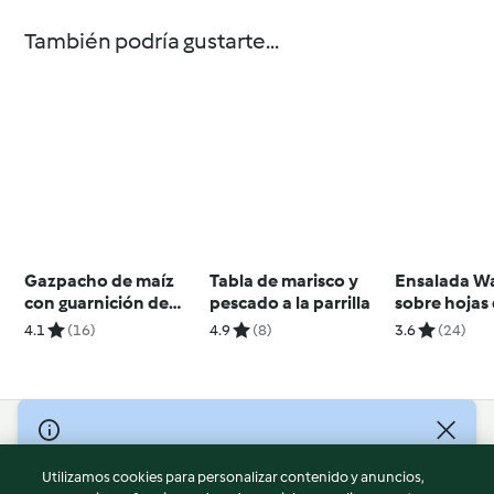
También podría gustarte...
Gazpacho de maíz
Tabla de marisco y
Ensalada W
con guarnición de
pescado a la parrilla
sobre hojas
falso ceviche
endibia
4.1
(16)
4.9
(8)
3.6
(24)
© Copyright 2026
Utilizamos cookies para personalizar contenido y anuncios,
Términos de uso