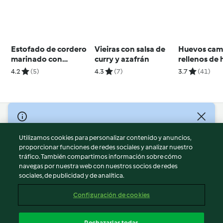
Estofado de cordero
Vieiras con salsa de
Huevos cam
marinado con
curry y azafrán
rellenos d
naranja, miel y
tricolor de 
4.2
(5)
4.3
(7)
3.7
(41)
tomillo
pimiento roj
remolacha
© Copyright 2026
Utilizamos cookies para personalizar contenido y anuncios,
Términos de uso
proporcionar funciones de redes sociales y analizar nuestro
Política de privacidad
tráfico. También compartimos información sobre cómo
Aviso legal
navegas por nuestra web con nuestros socios de redes
sociales, de publicidad y de analítica.
Información legal
Cookies
Configuración de cookies
Reportar contenido
Cancelar suscripción
Rechazarlas todas