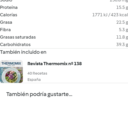
Proteína
15.5 g
Calorías
1771 kJ / 423 kcal
Grasa
22.5 g
Fibra
5.3 g
Grasas saturadas
11.8 g
Carbohidratos
39.3 g
También incluido en
Revista Thermomix nº 138
40 Recetas
España
También podría gustarte...