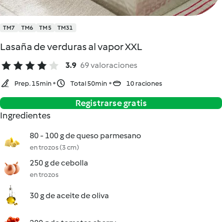
TM7
TM6
TM5
TM31
Lasaña de verduras al vapor XXL
3.9
69 valoraciones
Prep. 15min
Total 50min
10 raciones
Registrarse gratis
Ingredientes
80 - 100 g de queso parmesano
en trozos (3 cm)
250 g de cebolla
en trozos
30 g de aceite de oliva